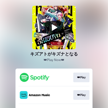
キズアトがキズナとなる
👑Play Now👑
👑Play
👑Play