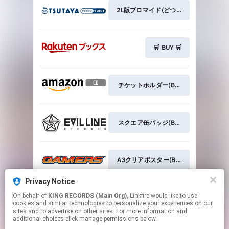
2L版ブロマイド(どついたれ本舗 ver.)
🛒 BUY 🛒
チケットホルダー(Buster Bros!!! ver.)
スクエア缶バッジ(Buster Bros!!! ver.)
A3クリアポスター(Buster Bros!!! ver.)
Privacy Notice
On behalf of
KING RECORDS (Main Org)
, Linkfire would like to use
ポストカード3枚セット(Buster Bros!!! v
cookies and similar technologies to personalize your experiences on our
sites and to advertise on other sites. For more information and
additional choices click manage permissions below.
This page may contain affiliate links.