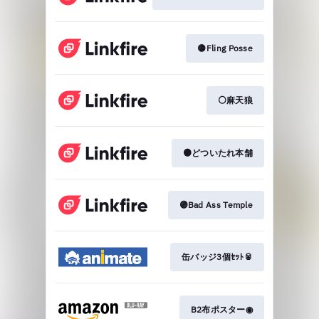
🟡Fling Posse
⚪麻天狼
🟠どついたれ本舗
🟣Bad Ass Temple
缶バッジ3個ｾｯﾄ🥫
B2布ポスター◉