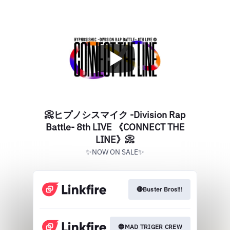
📀ヒプノシスマイク -Division Rap
Battle- 8th LIVE 《CONNECT THE
LINE》📀
✨NOW ON SALE✨
🔴Buster Bros!!!
🔵MAD TRIGER CREW